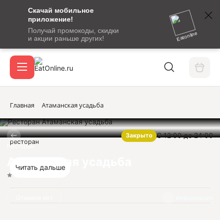
Скачай мобильное
номер
приложение!
SMS-
Получай промокоды, скидки
сообщение
Eatonline
и акции раньше других!
с
Акции
кодом
подтверждения
О сервисе
Главная
Атаманская усадьба
С 12:00 до 24:00
Закрыто
Откры
ресторан
Вход / регистрация
Ресторан
Атаманская усадьба
Читать дальше
Нет оценок
Отзывов нет
Информация