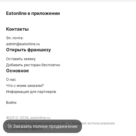
Eatonline в приложении
О
Контакты
О
Эл. почта:
admin@eatonline.ru
Открыть франшизу
Оставить заявку
Добавить ресторан бесплатно
Основное
Войти
О нас
Что с моим заказом?
Информация для партнеров
Город
Нижний Тагил
Войти
Написать в техподдержку
©2012-2026, eatonline.ru
• Политика конфиденциальности
• Условия использования
🚀 Заказать полное продвижение
• Публичная оферта